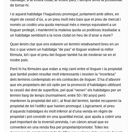
habitatge, a la vostra ciutat, al vostre país, i sempre teniu la possibilitat
de tornar-hi.
I si aquest habitatge l’haguéssiu promogut, juntament amb altres, en
règim de cessió d’ús, a un preu molt més baix que el preu de mercat i
només us costés una quota mensual més o menys equivalent a un
lloguer protegit, i mantenint la mateixa quota us podéssiu traslladar a
un habitatge semblant a la nova ciutat on heu de d’anar a viure?
Quan tenim clar que ens estarem un termini relativament breu en un
lloc o que volem un habitatge “de pas” el lloguer esdevé la millor
fórmula, tot i que el preu del lloguer també ha de moderar-se en el
nostre país.
Però hi ha fórmules que estan a mig camí entre el lloguer i la propietat
que també poden resultar molt interessants i resolen la “incertesa”
dels terminis contemplats en els contractes de lloguer. S’ha d’afavorir
que els propietaris del sòl optin per la promoció d’habitatges utilitzant
la cessió del dret de superfície, pel qual “venen” els habitatges per un
termini llarg de temps (normalment, entre 50 i 90 anys) però
mantenen la propietat del sòl i, al final del termini, també recuperen la
propietat de tot l’edifici que havien promogut. Lògicament, el preu
d’aquests habitatges és molt inferior al d’una venda en règim de
propietat i pot consistir en una quantitat inicial, que ajuda a cobrir una
part important de la inversió prevista, i un cànon anual que es
converteix en una renda fixa pel propietari/promotor. Totes les