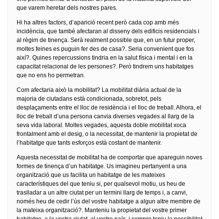
que varem heretar dels nostres pares.
Hi ha altres factors, d’aparició recent però cada cop amb més
incidència, que també afectaran al disseny dels edificis residencials i
al règim de tinença. Serà realment possible que, en un futur proper,
moltes feines es puguin fer des de casa?. Seria convenient que fos
així?. Quines repercussions tindria en la salut física i mental i en la
capacitat relacional de les persones?. Però tindrem uns habitatges
que no ens ho permetran.
Com afectaria això la mobilitat? La mobilitat diària actual de la
majoria de ciutadans està condicionada, sobretot, pels
desplaçaments entre el lloc de residència i el lloc de treball. Alhora, el
lloc de treball d’una persona canvia diverses vegades al llarg de la
seva vida laboral. Moltes vegades, aquesta doble mobilitat xoca
frontalment amb el desig, o la necessitat, de mantenir la propietat de
l’habitatge que tants esforços està costant de mantenir.
Aquesta necessitat de mobilitat ha de comportar que apareguin noves
formes de tinença d’un habitatge. Us imagineu pertanyent a una
organització que us facilita un habitatge de les mateixes
característiques del que teniu si, per qualsevol motiu, us heu de
traslladar a un altre ciutat per un termini llarg de temps i, a canvi,
només heu de cedir l’ús del vostre habitatge a algun altre membre de
la mateixa organització?. Manteniu la propietat del vostre primer