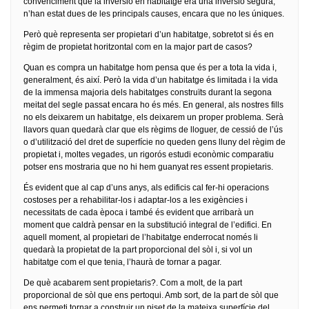
convenciment que la inversió en habitatge era una inversió segura,
n’han estat dues de les principals causes, encara que no les úniques.
Però què representa ser propietari d’un habitatge, sobretot si és en
règim de propietat horitzontal com en la major part de casos?
Quan es compra un habitatge hom pensa que és per a tota la vida i,
generalment, és així. Però la vida d’un habitatge és limitada i la vida
de la immensa majoria dels habitatges construïts durant la segona
meitat del segle passat encara ho és més. En general, als nostres fills
no els deixarem un habitatge, els deixarem un proper problema. Serà
llavors quan quedarà clar que els règims de lloguer, de cessió de l’ús
o d’utilització del dret de superfície no queden gens lluny del règim de
propietat i, moltes vegades, un rigorós estudi econòmic comparatiu
potser ens mostraria que no hi hem guanyat res essent propietaris.
És evident que al cap d’uns anys, als edificis cal fer-hi operacions
costoses per a rehabilitar-los i adaptar-los a les exigències i
necessitats de cada època i també és evident que arribarà un
moment que caldrà pensar en la substitució integral de l’edifici. En
aquell moment, al propietari de l’habitatge enderrocat només li
quedarà la propietat de la part proporcional del sòl i, si vol un
habitatge com el que tenia, l’haurà de tornar a pagar.
De què acabarem sent propietaris?. Com a molt, de la part
proporcional de sòl que ens pertoqui. Amb sort, de la part de sòl que
ens permeti tornar a construir un piset de la mateixa superfície del