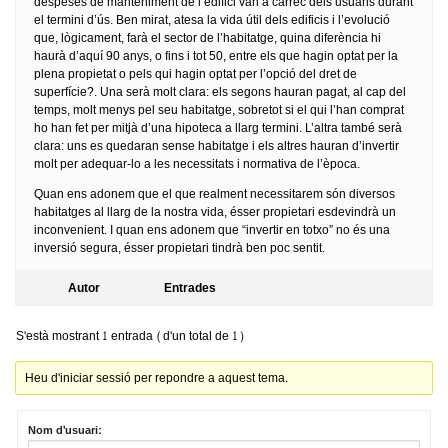
despeses de manteniment de l’edifici van a càrrec dels usuaris durant
el termini d’ús. Ben mirat, atesa la vida útil dels edificis i l’evolució
que, lògicament, farà el sector de l’habitatge, quina diferència hi
haurà d’aquí 90 anys, o fins i tot 50, entre els que hagin optat per la
plena propietat o pels qui hagin optat per l’opció del dret de
superfície?. Una serà molt clara: els segons hauran pagat, al cap del
temps, molt menys pel seu habitatge, sobretot si el qui l’han comprat
ho han fet per mitjà d’una hipoteca a llarg termini. L’altra també serà
clara: uns es quedaran sense habitatge i els altres hauran d’invertir
molt per adequar-lo a les necessitats i normativa de l’època.
Quan ens adonem que el que realment necessitarem són diversos
habitatges al llarg de la nostra vida, ésser propietari esdevindrà un
inconvenient. I quan ens adonem que “invertir en totxo” no és una
inversió segura, ésser propietari tindrà ben poc sentit.
Autor
Entrades
S'està mostrant 1 entrada (d'un total de 1)
Heu d'iniciar sessió per repondre a aquest tema.
Nom d'usuari: