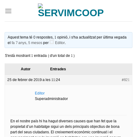
Skip
to
content
Aquest tema té 0 respostes, 1 opinió, i s'ha actualitzat per última vegada
el
fa 7 anys, 5 mesos
per
Editor
.
S'està mostrant 1 entrada (d'un total de 1)
Autor
Entrades
25 de febrer de 2019 a les 11:24
#821
Editor
Superadministrador
En el nostre país hi ha hagut diverses causes que han fet que la
propietat d’un habitatge sigui un dels principals objectius de bona
part del seus ciutadans. El creixement econòmic continuat i el