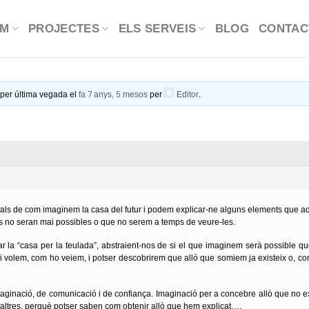
OM
PROJECTES
ELS SERVEIS
BLOG
CONTAC
t per última vegada el
fa 7 anys, 5 mesos
per
Editor
.
cials de com imaginem la casa del futur i podem explicar-ne alguns elements que a
 no seran mai possibles o que no serem a temps de veure-les.
la “casa per la teulada”, abstraient-nos de si el que imaginem serà possible que
 volem, com ho veiem, i potser descobrirem que allò que somiem ja existeix o, c
ginació, de comunicació i de confiança. Imaginació per a concebre allò que no ex
s altres, perquè potser saben com obtenir allò que hem explicat….