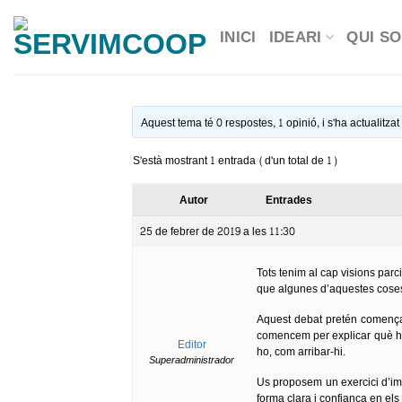
Skip
INICI
IDEARI
QUI S
to
content
Aquest tema té 0 respostes, 1 opinió, i s'ha actualitza
S'està mostrant 1 entrada (d'un total de 1)
Autor
Entrades
25 de febrer de 2019 a les 11:30
Tots tenim al cap visions par
que algunes d’aquestes coses
Aquest debat pretén començar 
comencem per explicar què hi
Editor
ho, com arribar-hi.
Superadministrador
Us proposem un exercici d’ima
forma clara i confiança en el