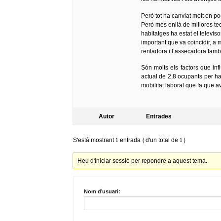
Però tot ha canviat molt en p
Però més enllà de millores tec
habitatges ha estat el televis
important que va coincidir, a 
rentadora i l’assecadora tam
Són molts els factors que inf
actual de 2,8 ocupants per hab
mobilitat laboral que fa que av
Autor
Entrades
S'està mostrant 1 entrada (d'un total de 1)
Heu d'iniciar sessió per repondre a aquest tema.
Nom d'usuari: