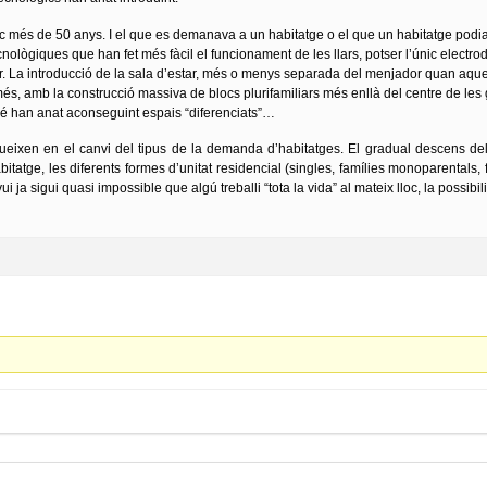
oc més de 50 anys. I el que es demanava a un habitatge o el que un habitatge podia 
nològiques que han fet més fàcil el funcionament de les llars, potser l’únic electro
or. La introducció de la sala d’estar, més o menys separada del menjador quan aques
més, amb la construcció massiva de blocs plurifamiliars més enllà del centre de les 
bé han anat aconseguint espais “diferenciats”…
lueixen en el canvi del tipus de la demanda d’habitatges. El gradual descens del 
itatge, les diferents formes d’unitat residencial (singles, famílies monoparentals, f
ui ja sigui quasi impossible que algú treballi “tota la vida” al mateix lloc, la possibil