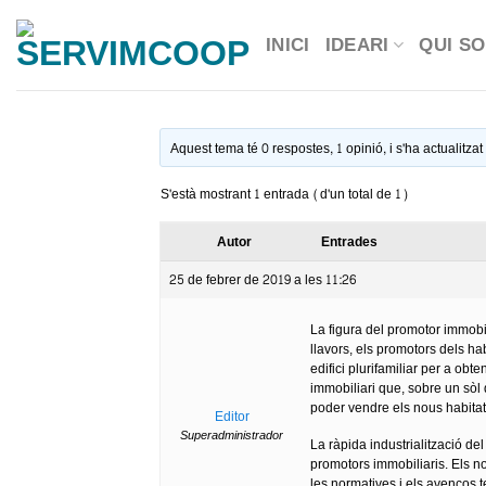
Skip
INICI
IDEARI
QUI S
to
content
Aquest tema té 0 respostes, 1 opinió, i s'ha actualitza
S'està mostrant 1 entrada (d'un total de 1)
Autor
Entrades
25 de febrer de 2019 a les 11:26
La figura del promotor immobil
llavors, els promotors dels ha
edifici plurifamiliar per a ob
immobiliari que, sobre un sòl 
poder vendre els nous habita
Editor
Superadministrador
La ràpida industrialització de
promotors immobiliaris. Els no
les normatives i els avenços t