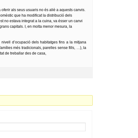
oferir als seus usuaris no és aliè a aquests canvis.
domèstic que ha modificat la distribució dels
t no estava integrat a la cuina, va ésser un canvi
grans capitals. I, en molta menor mesura, la
nivell d’ocupació dels habitatges fins a la mitjana
amílies més tradicionals, parelles sense fills, …), la
itat de treballar des de casa,