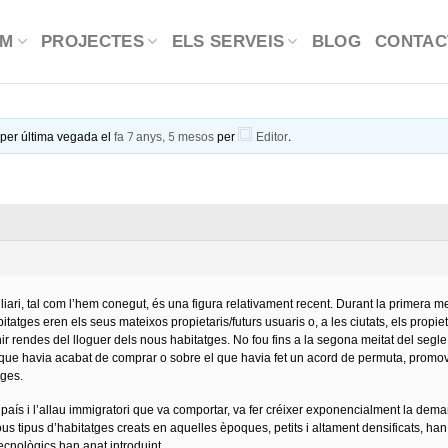
OM
PROJECTES
ELS SERVEIS
BLOG
CONTAC
t per última vegada el
fa 7 anys, 5 mesos
per
Editor
.
iari, tal com l’hem conegut, és una figura relativament recent. Durant la primera meit
bitatges eren els seus mateixos propietaris/futurs usuaris o, a les ciutats, els propi
tenir rendes del lloguer dels nous habitatges. No fou fins a la segona meitat del segl
que havia acabat de comprar o sobre el que havia fet un acord de permuta, promovia 
tges.
l país i l’allau immigratori que va comportar, va fer créixer exponencialment la dem
us tipus d’habitatges creats en aquelles èpoques, petits i altament densificats, ha
ecnològics han anat introduint.