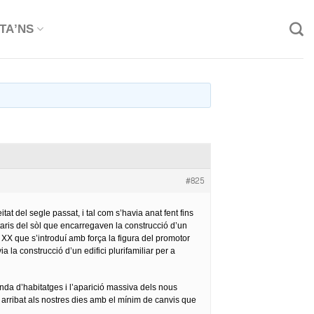
TA’NS
#825
at del segle passat, i tal com s’havia anat fent fins
etaris del sòl que encarregaven la construcció d’un
e XX que s’introduí amb força la figura del promotor
la construcció d’un edifici plurifamiliar per a
anda d’habitatges i l’aparició massiva dels nous
n arribat als nostres dies amb el mínim de canvis que